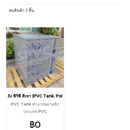
พบสินค้า 1 ชิ้น
ถัง พีวีซี สีเทา (PVC Tank, Polyvinylchloride Tank)
PVC Tank ทำจากพลาสติก
ประเภท PVC
(Polyvinylchloride) ที่
฿0
สามารถทนสารเคมี ทนอุณหภูมิ