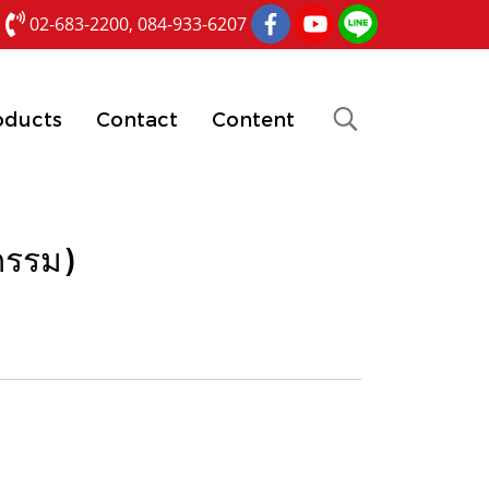
02-683-2200, 084-933-6207
oducts
Contact
Content
กรรม)